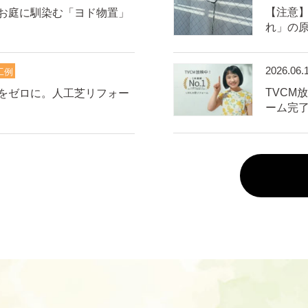
【注意
お庭に馴染む「ヨド物置」
れ」の
2026.06.
工例
TVCM
をゼロに。人工芝リフォー
ーム完