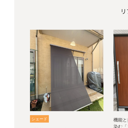
リ
シェード
機能と
染む「