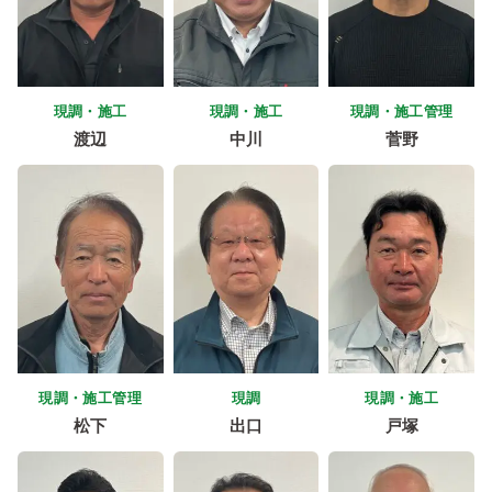
現調・施工
現調・施工
現調・施工管理
渡辺
中川
菅野
現調・施工管理
現調
現調・施工
松下
出口
戸塚