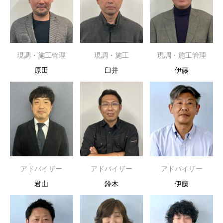
現調・施工管理
現調・施工
現調・施工管理
原田
臼井
伊藤
アドバイザー
アドバイザー
アドバイザー
君山
鈴木
伊藤