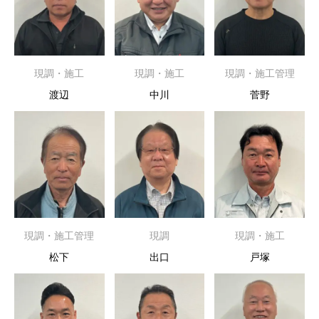
現調・施工
現調・施工
現調・施工管理
渡辺
中川
菅野
現調・施工管理
現調
現調・施工
松下
出口
戸塚