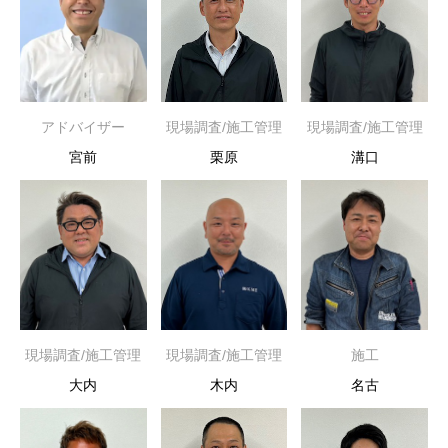
アドバイザー
現場調査/施工管理
現場調査/施工管理
宮前
栗原
溝口
現場調査/施工管理
現場調査/施工管理
施工
大内
木内
名古