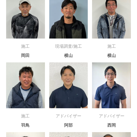
施工
現場調査/施工
施工
岡田
横山
横山
施工
アドバイザー
アドバイザー
羽鳥
阿部
西岡