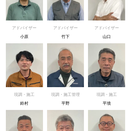
アドバイザー
アドバイザー
アドバイザー
小原
竹下
山口
現調・施工
現調・施工管理
現調・施工
鈴村
平野
平墳