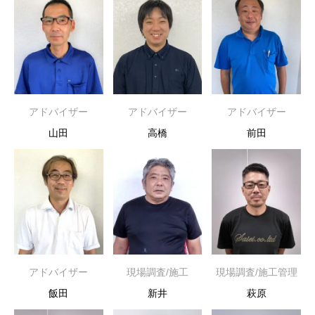
アドバイザー
アドバイザー
アドバイザー
山田
高橋
前田
アドバイザー
現場調査/施工
現場調査/施工管理
飯田
新井
萩原