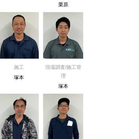
栗原
施工
現場調査/施工管
理
塚本
塚本