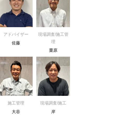
アドバイザー
現場調査/施工管
理
佐藤
栗原
施工管理
現場調査/施工
大谷
岸