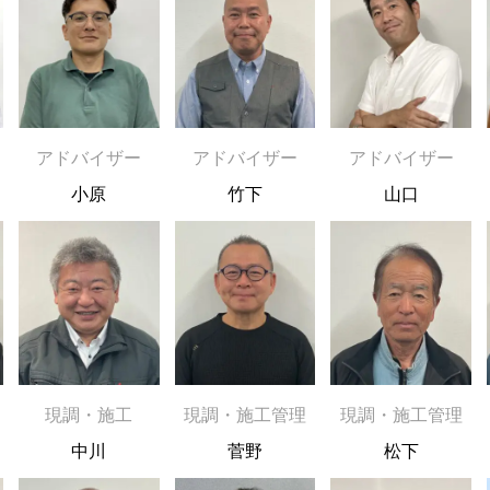
アドバイザー
アドバイザー
アドバイザー
小原
竹下
山口
現調・施工
現調・施工管理
現調・施工管理
中川
菅野
松下