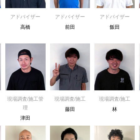
アドバイザー
アドバイザー
アドバイザー
高橋
前田
飯田
現場調査/施工管
現場調査/施工
現場調査/施工
理
藤田
林
津田