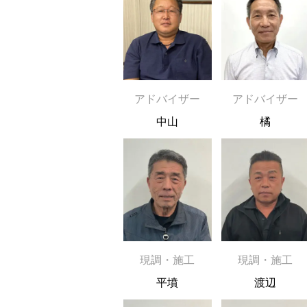
アドバイザー
アドバイザー
中山
橘
現調・施工
現調・施工
平墳
渡辺