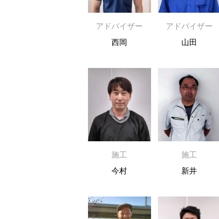
アドバイザー
アドバイザー
西岡
山田
施工
施工
今村
新井