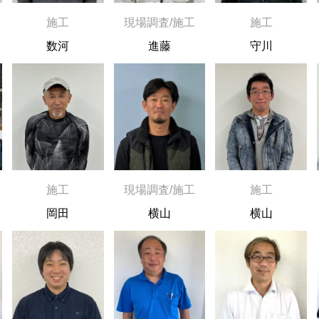
施工
現場調査/施工
施工
数河
進藤
守川
施工
現場調査/施工
施工
岡田
横山
横山