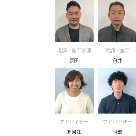
現調・施工管理
現調・施工
原田
臼井
アドバイザー
アドバイザー
寒河江
阿部