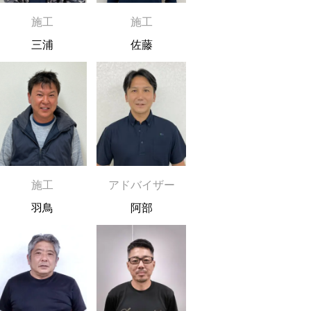
施工
施工
三浦
佐藤
施工
アドバイザー
羽鳥
阿部