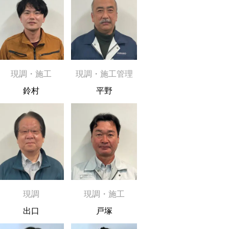
現調・施工
現調・施工管理
鈴村
平野
現調
現調・施工
出口
戸塚