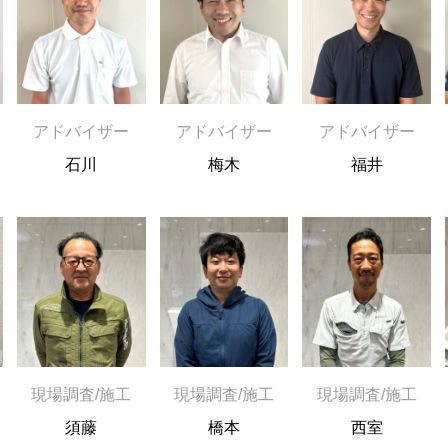
アドバイザー
アドバイザー
アドバイザー
石川
梅木
福井
現場調査/施工
現場調査/施工
現場調査/施工
須藤
橋本
西室