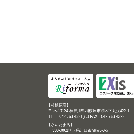
【相模原店】
〒252-0134 神奈川県相模原市緑区下九沢422-1
TEL : 042-763-4321(代) FAX : 042-763-4322
【さいたま店】
〒333-0861埼玉県川口市柳崎5-3-6